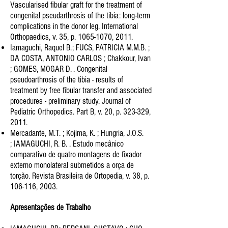
Vascularised fibular graft for the
treatment of
congenital pseudarthrosis of the tibia: long-term
complications in the donor leg. International
Orthopaedics
, v. 35, p.
1065-1070
, 2011.
Iamaguchi, Raquel B.; FUCS, PATRICIA M.M.B. ;
DA COSTA, ANTONIO CARLOS ; Chakkour, Ivan
; GOMES, MOGAR D. .
Congenital
pseudoarthrosis of the tibia - results of
treatment by free fibular transfer and associated
procedures -
preliminary study. Journal of
Pediatric Orthopedics. Part B, v. 20, p. 323-329,
2011.
Mercadante, M.T. ; Kojima, K. ; Hungria, J.O.S.
; IAMAGUCHI, R. B. . Estudo mecânico
comparativo de quatro montagens
de fixador
externo monolateral submetidos a orça de
torção. Revista Brasileira de Ortopedia, v. 38, p.
106-116, 2003.
Apresentações de Trabalho