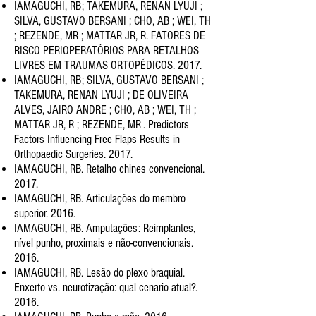
IAMAGUCHI, RB; TAKEMURA, RENAN LYUJI ;
SILVA, GUSTAVO BERSANI ; CHO, AB ; WEI, TH
; REZENDE, MR ; MATTAR JR, R
. FATORES DE
RISCO PERIOPERATÓRIOS PARA RETALHOS
LIVRES EM TRAUMAS ORTOPÉDICOS. 2017.
IAMAGUCHI, RB; SILVA, GUSTAVO BERSANI ;
TAKEMURA, RENAN LYUJI ; DE OLIVEIRA
ALVES, JAIRO ANDRE ; CHO, AB ;
WEI, TH ;
MATTAR JR, R ; REZENDE, MR . Predictors
Factors Influencing Free Flaps Results in
Orthopaedic Surgeries. 2017.
IAMAGUCHI, RB. Retalho chines convencional.
2017.
IAMAGUCHI, RB. Articulações do membro
superior. 2016.
IAMAGUCHI, RB. Amputações: Reimplantes,
nível punho, proximais e não-convencionais.
2016.
IAMAGUCHI, RB. Lesão do plexo braquial.
Enxerto vs. neurotização: qual cenario atual?.
2016.