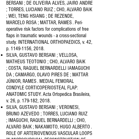
BERSANI ; DE OLIVEIRA ALVES, JAIRO
ANDRE
; TORRES, LUCIANO RUIZ ; CHO, ALVARO BAIK
; WEI, TENG HSIANG ; DE REZENDE,
MARCELO ROSA ; MATTAR, R
AMES . Peri-
operative risk factors for complications of free
flaps in traumatic wounds - a cross-sectional
study.
INTERNATIONAL ORTHOPAEDICS, v. 42,
p.
1149-1156
, 2018.
SILVA, GUSTAVO BERSANI ; VELLOSA,
MATHEUS TEOTONIO ; CHO, ALVARO BAIK
; COSTA, RAQUEL BERNARDELLI
IAMAGUCHI
DA ; CAMARGO, OLAVO PIRES DE ; MATTAR
JÚNIOR, RAMES . MEDIAL FEMORAL
CONDYLE
CORTICOPERIOSTEAL FLAP:
ANATOMIC STUDY. Acta Ortopedica Brasileira,
v. 26, p. 179-182, 2018.
SILVA, GUSTAVO BERSANI ; VERONESI,
BRUNO AZEVEDO ; TORRES, LUCIANO RUIZ
; IMAGUCHI, RAQUEL BERNARDELLI ;
CHO,
ALVARO BAIK ; NAKAMOTO, HUGO ALBERTO .
ROLE OF ARTERIOVENOUS VASCULAR LOOPS