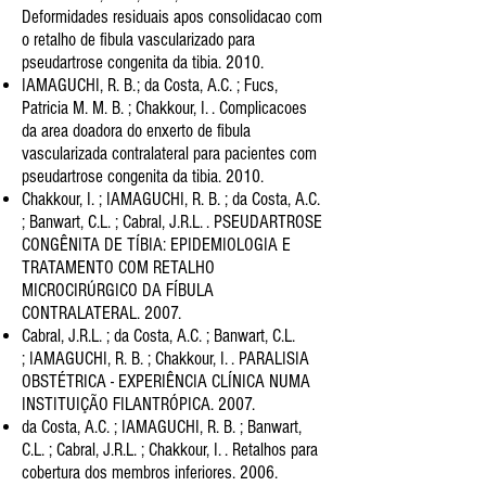
Deformidades residuais apos consolidacao com
o retalho de fibula
vascularizado para
pseudartrose congenita da tibia. 2010.
IAMAGUCHI, R. B.; da Costa, A.C. ; Fucs,
Patricia M. M. B. ; Chakkour, I. . Complicacoes
da area doadora do enxerto de
fibula
vascularizada contralateral para pacientes com
pseudartrose congenita da tibia. 2010.
Chakkour, I. ; IAMAGUCHI, R. B. ; da Costa, A.C.
; Banwart, C.L. ; Cabral, J.R.L. . PSEUDARTROSE
CONGÊNITA DE TÍBIA:
EPIDEMIOLOGIA E
TRATAMENTO COM RETALHO
MICROCIRÚRGICO DA FÍBULA
CONTRALATERAL. 2007.
Cabral, J.R.L. ; da Costa, A.C. ; Banwart, C.L.
; IAMAGUCHI, R. B. ; Chakkour, I. . PARALISIA
OBSTÉTRICA - EXPERIÊNCIA
CLÍNICA NUMA
INSTITUIÇÃO FILANTRÓPICA. 2007.
da Costa, A.C. ; IAMAGUCHI, R. B. ; Banwart,
C.L. ; Cabral, J.R.L. ; Chakkour, I. . Retalhos para
cobertura dos membros
inferiores. 2006.