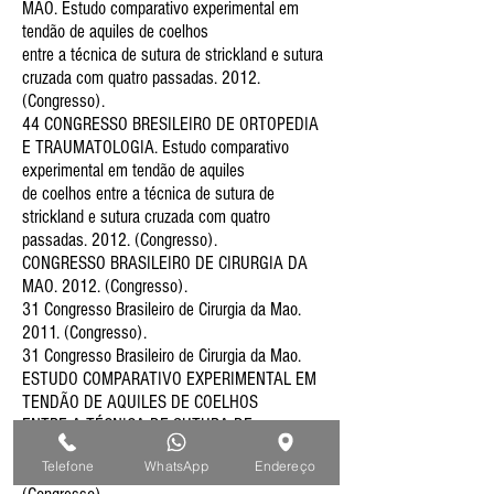
MAO. Estudo comparativo experimental em
tendão de aquiles de coelhos
entre a técnica de sutura de strickland e sutura
cruzada com quatro passadas. 2012.
(Congresso).
44 CONGRESSO BRESILEIRO DE ORTOPEDIA
E TRAUMATOLOGIA. Estudo comparativo
experimental em tendão de aquiles
de coelhos entre a técnica de sutura de
strickland e sutura cruzada com quatro
passadas. 2012. (Congresso).
CONGRESSO BRASILEIRO DE CIRURGIA DA
MAO. 2012. (Congresso).
31 Congresso Brasileiro de Cirurgia da Mao.
2011. (Congresso).
31 Congresso Brasileiro de Cirurgia da Mao.
ESTUDO COMPARATIVO EXPERIMENTAL EM
TENDÃO DE AQUILES DE COELHOS
ENTRE A TÉCNICA DE SUTURA DE
STRICKLAND E SUTURA CRUZADA COM 4
Telefone
WhatsApp
Endereço
PASSAGENS ? ESTUDO PRELIMINAR. 2011.