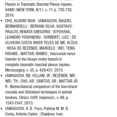
Flexion in
Traumatic Brachial Plexus Injuries.
HAND (NEW YORK, N.Y.), v. 11, p. 73S-73S,
2016.
CHO, ALVARO BAIK ; IAMAGUCHI, RAQUEL
BERNARDELLI ; BERSANI SILVA, GUSTAVO ;
PAULOS, RENATA GREGORIO ;
KIYOHARA,
LEANDRO YOSHINOBU ; SORRENTI, LUIZ ; DE
OLIVEIRA COSTA RIKER TELES DE ME, KLÍCIA
; ROSA DE REZENDE,
MARCELO ; WEI, TENG
HSIANG ; MATTAR, RAMES . Intercostal nerve
transfer to the biceps motor branch in
complete
traumatic brachial plexus injuries.
Microsurgery, v. 35, p. 428-431, 2015.
IAMAGUCHI, RB; VILLANI, W ; REZENDE, MR ;
WEI, TH ; CHO, AB ; SANTOS, GB ; MATTAR JR,
R . Biomechanical comparison
of the four-strand
cruciate and Strickland techniques in animal
tendons. Clinics (USP. Impresso), v. 68, p.
1543-1547
,
2013.
IAMAGUCHI, R. B.; Fucs, Patricia M. M. B. ;
Costa, Antonio Carlos ; Chakkour, Ivan .