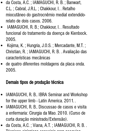
da Costa, A.C. ; IAMAGUCHI, R. B. ; Banwart,
C.L. ; Cabral, J.R.L. ; Chakkour, I. . Retalho
miocutâneo do gastrocnêmio
medial extendido-
relato de dois casos. 2006.
IAMAGUCHI, R. B.; Chakkour, I. . Resultado
funcional do tratamento da doença de Kienbock.
2005.
Kojima, K. ; Hungria, J.O.S. ; Mercadante, M.T. ;
Christian, R. ; IAMAGUCHI, R. B. . Avaliação das
características mecânicas
de quatro diferentes moldagens da placa onda.
2005.
Demais tipos de produção técnica
IAMAGUCHI, R. B.. IBRA Seminar and Workshop
for the upper limb - Latin America. 2011. .
IAMAGUCHI, R. B.. Discussao de casos e visita
a enfermaria: Cirurgia da Mao. 2010. (Curso de
curta duração
ministrado/Extensão).
da Costa, A.C. ; Viana, A.T. ; IAMAGUCHI, R. B. .