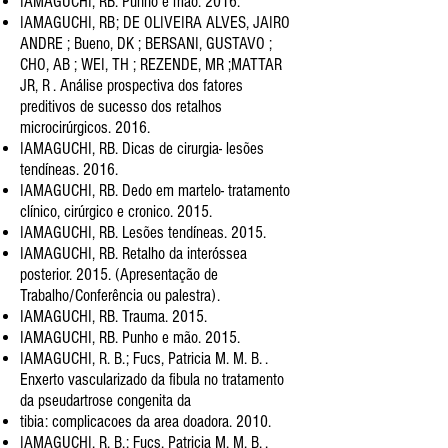
IAMAGUCHI, RB. Punho e mão. 2016.
IAMAGUCHI, RB; DE OLIVEIRA ALVES, JAIRO
ANDRE ; Bueno, DK ; BERSANI, GUSTAVO ;
CHO, AB ; WEI, TH ; REZENDE, MR ;
MATTAR
JR, R . Análise prospectiva dos fatores
preditivos de sucesso dos retalhos
microcirúrgicos. 2016.
IAMAGUCHI, RB. Dicas de cirurgia- lesões
tendíneas. 2016.
IAMAGUCHI, RB. Dedo em martelo- tratamento
clínico, cirúrgico e cronico. 2015.
IAMAGUCHI, RB. Lesões tendíneas. 2015.
IAMAGUCHI, RB. Retalho da interóssea
posterior. 2015. (Apresentação de
Trabalho/Conferência ou palestra).
IAMAGUCHI, RB. Trauma. 2015.
IAMAGUCHI, RB. Punho e mão. 2015.
IAMAGUCHI, R. B.; Fucs, Patricia M. M. B. .
Enxerto vascularizado da fibula no tratamento
da pseudartrose congenita da
tibia: complicacoes da area doadora. 2010.
IAMAGUCHI, R. B.; Fucs, Patricia M. M. B. .