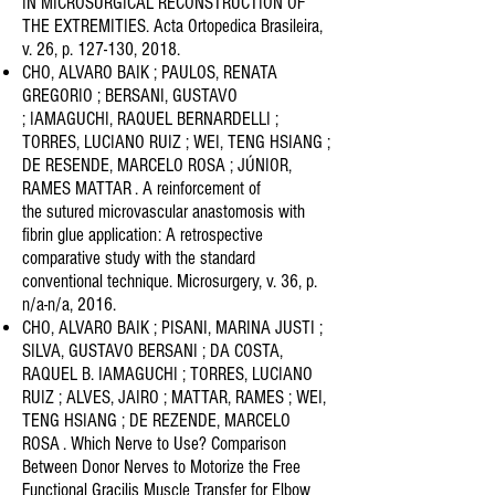
IN MICROSURGICAL
RECONSTRUCTION OF
THE EXTREMITIES. Acta Ortopedica Brasileira,
v. 26, p. 127-130, 2018.
CHO, ALVARO BAIK ; PAULOS, RENATA
GREGORIO ; BERSANI, GUSTAVO
; IAMAGUCHI, RAQUEL BERNARDELLI ;
TORRES,
LUCIANO RUIZ ; WEI, TENG HSIANG ;
DE RESENDE, MARCELO ROSA ; JÚNIOR,
RAMES MATTAR . A reinforcement of
the
sutured microvascular anastomosis with
fibrin glue application: A retrospective
comparative study with the standard
c
onventional technique. Microsurgery, v. 36, p.
n/a-n/a, 2016.
CHO, ALVARO BAIK ; PISANI, MARINA JUSTI ;
SILVA, GUSTAVO BERSANI ; DA COSTA,
RAQUEL B. IAMAGUCHI ; TORRES,
LUCIANO
RUIZ ; ALVES, JAIRO ; MATTAR, RAMES ; WEI,
TENG HSIANG ; DE REZENDE, MARCELO
ROSA . Which Nerve to
Use? Comparison
Between Donor Nerves to Motorize the Free
Functional Gracilis Muscle Transfer for Elbow