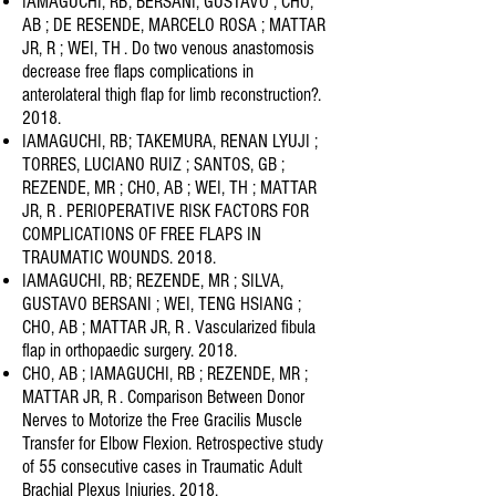
IAMAGUCHI, RB; BERSANI, GUSTAVO ; CHO,
AB ; DE RESENDE, MARCELO ROSA ; MATTAR
JR, R ; WEI, TH . Do two venous
anastomosis
decrease free flaps complications in
anterolateral thigh flap for limb reconstruction?.
2018.
IAMAGUCHI, RB; TAKEMURA, RENAN LYUJI ;
TORRES, LUCIANO RUIZ ; SANTOS, GB ;
REZENDE, MR ; CHO, AB ; WEI, TH ;
MATTAR
JR, R . PERIOPERATIVE RISK FACTORS FOR
COMPLICATIONS OF FREE FLAPS IN
TRAUMATIC WOUNDS. 2018.
IAMAGUCHI, RB; REZENDE, MR ; SILVA,
GUSTAVO BERSANI ; WEI, TENG HSIANG ;
CHO, AB ; MATTAR JR, R . Vascularized
fibula
flap in orthopaedic surgery. 2018.
CHO, AB ; IAMAGUCHI, RB ; REZENDE, MR ;
MATTAR JR, R . Comparison Between Donor
Nerves to Motorize the Free
Gracilis Muscle
Transfer for Elbow Flexion. Retrospective study
of 55 consecutive cases in Traumatic Adult
Brachial Plexus
Injuries. 2018.